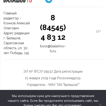
Главный
8
редактор -
Коннов Алексей
(84545)
Олегович
12+
Адрес редакции:
4 83 12
г. Балашов,
Саратовская
boss@balashov-
область, ул. 30
tv.ru
лет Победы, 119.
ЭЛ № ФС77-74932 Дата регистрации
21 января 2019 года Роскомнадзор.
Учредитель - МАУ "ИА "Балашов""
Мы используем куки для наилучшего представления
нашего сайта. Если Вы продолжите использовать сайт, мы
будем считать что Вас это устраивает.