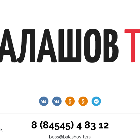
8 (84545) 4 83 12
ь,
boss@balashov-tv.ru