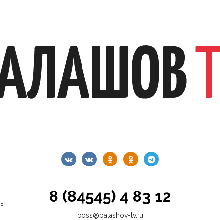
8 (84545) 4 83 12
ь,
boss@balashov-tv.ru