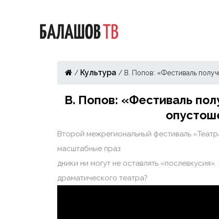
Культура
/
/
В. Попов: «Фестиваль полу
В. Попов: «Фестиваль пол
опустош
Второй межрегиональный фестиваль «Театр
масштабные праз
дники ни могут не оставлять «послевкусия»
драматического театра?