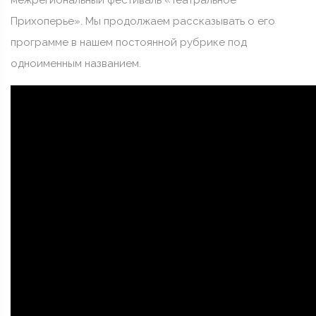
межрегиональный фестиваль «Театральное
Прихоперье». Мы продолжаем рассказывать о его
программе в нашем постоянной рубрике под
одноименным названием.