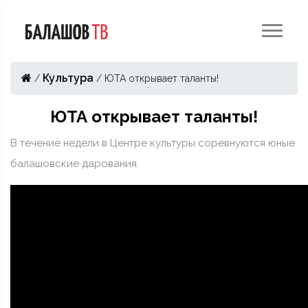
Культура
/
/
ЮТА открывает таланты!
ЮТА открывает таланты!
В течение недели в Центре культуры соревнуются юные
балашовские дарования.