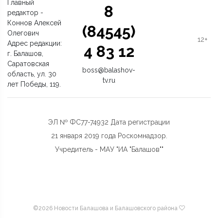
Главный
8
редактор -
Коннов Алексей
(84545)
Олегович
12+
Адрес редакции:
4 83 12
г. Балашов,
Саратовская
boss@balashov-
область, ул. 30
tv.ru
лет Победы, 119.
ЭЛ № ФС77-74932 Дата регистрации
21 января 2019 года Роскомнадзор.
Учредитель - МАУ "ИА "Балашов""
©
2026 Новости Балашова и Балашовского района