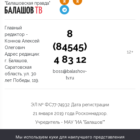
"Балашовская правда"
Главный
8
редактор -
Коннов Алексей
(84545)
Олегович
12+
Адрес редакции:
4 83 12
г. Балашов,
Саратовская
boss@balashov-
область, ул. 30
tv.ru
лет Победы, 119.
ЭЛ № ФС77-74932 Дата регистрации
21 января 2019 года Роскомнадзор.
Учредитель - МАУ "ИА "Балашов""
Мы используем куки для наилучшего представления