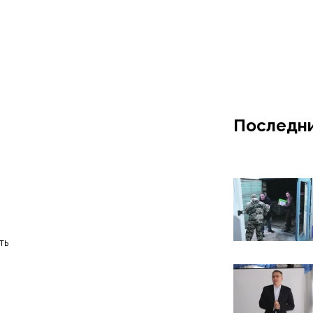
Последни
ть