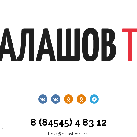
8 (84545) 4 83 12
ь,
boss@balashov-tv.ru