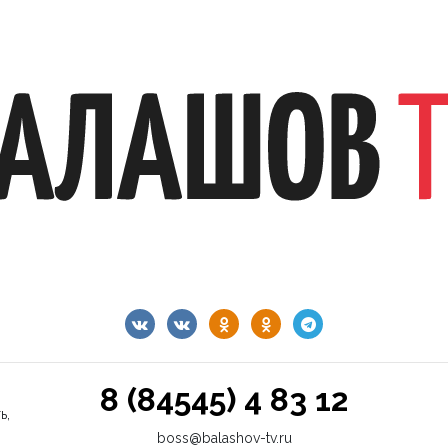
8 (84545) 4 83 12
ь,
boss@balashov-tv.ru