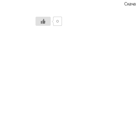
Скача
0