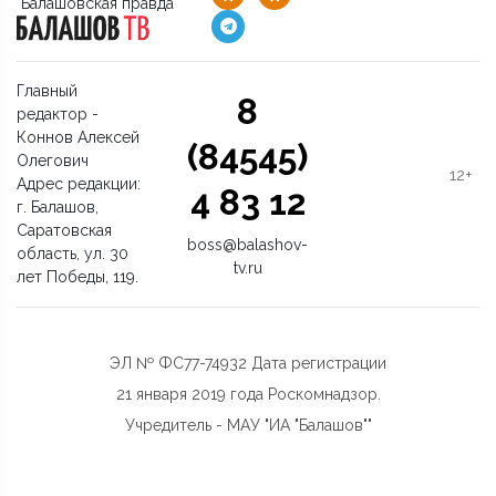
"Балашовская правда"
Главный
8
редактор -
Коннов Алексей
(84545)
Олегович
12+
Адрес редакции:
4 83 12
г. Балашов,
Саратовская
boss@balashov-
область, ул. 30
tv.ru
лет Победы, 119.
ЭЛ № ФС77-74932 Дата регистрации
21 января 2019 года Роскомнадзор.
Учредитель - МАУ "ИА "Балашов""