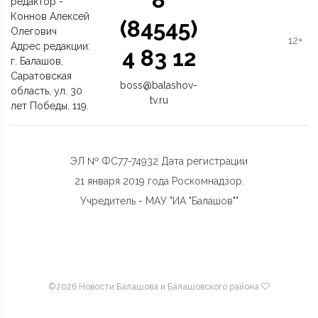
редактор -
Коннов Алексей
(84545)
Олегович
12+
Адрес редакции:
4 83 12
г. Балашов,
Саратовская
boss@balashov-
область, ул. 30
tv.ru
лет Победы, 119.
ЭЛ № ФС77-74932 Дата регистрации
21 января 2019 года Роскомнадзор.
Учредитель - МАУ "ИА "Балашов""
©
2026 Новости Балашова и Балашовского района