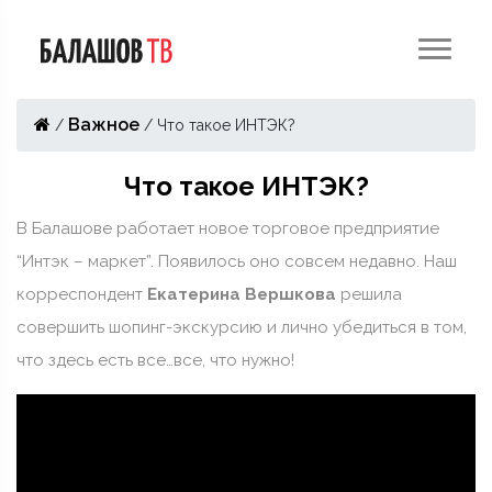
Важное
/
/
Что такое ИНТЭК?
Что такое ИНТЭК?
В Балашове работает новое торговое предприятие
“Интэк – маркет”. Появилось оно совсем недавно. Наш
корреспондент
Екатерина Вершкова
решила
совершить шопинг-экскурсию и лично убедиться в том,
что здесь есть все…все, что нужно!