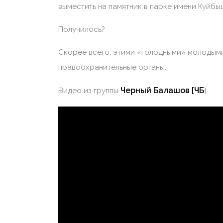
выместить на памятник в парке имени Куйбы
Получилось?
Скорее всего, этими «голодными» молодым
правоохранительные органы.
Черный Балашов [ЧБ
Видео из группы
]