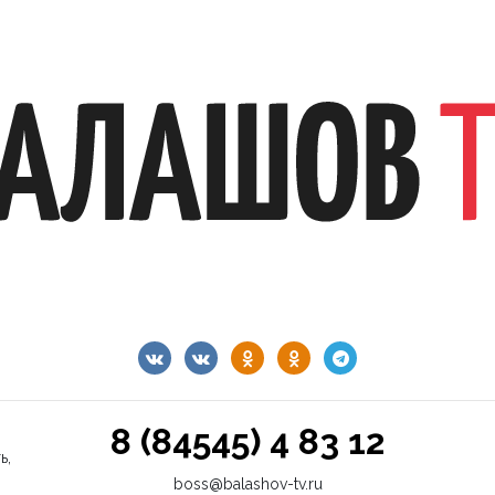
8 (84545) 4 83 12
ь,
boss@balashov-tv.ru