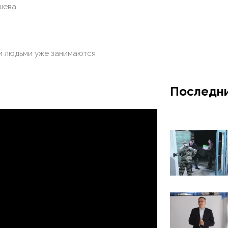
шева.
и людьми уже занимаются
Последни