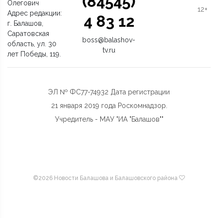
(84545)
Олегович
12+
Адрес редакции:
4 83 12
г. Балашов,
Саратовская
boss@balashov-
область, ул. 30
tv.ru
лет Победы, 119.
ЭЛ № ФС77-74932 Дата регистрации
21 января 2019 года Роскомнадзор.
Учредитель - МАУ "ИА "Балашов""
©
2026 Новости Балашова и Балашовского района