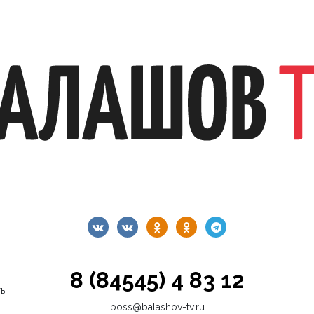
8 (84545) 4 83 12
ь,
boss@balashov-tv.ru