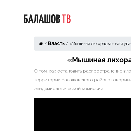
Власть
/
/
«Мышиная лихорадка» наступа
«Мышиная лихора
О том, как остановить распространение вир
территории Балашовского района говорили
эпидемиологической комиссии.