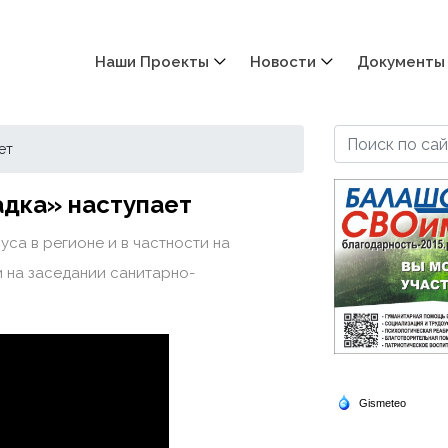
Наши Проекты
Новости
Документы
ет
дка» наступает
уса в регионе и в частности на
 на заседании санитарно-