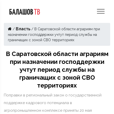
Власть
/
/
В Саратовской области аграриям при
назначении господдержки учтут период службы на
граничащих с зоной СВО территориях
В Саратовской области аграриям
при назначении господдержки
учтут период службы на
граничащих с зоной СВО
территориях
Поправки в региональный закон о государственной
поддержке кадрового потенциала в
агропромышленном комплексе приняты 20 мая