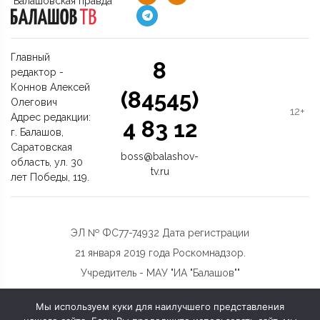
"Балашовская правда"
Главный
8
редактор -
Коннов Алексей
(84545)
Олегович
12+
Адрес редакции:
4 83 12
г. Балашов,
Саратовская
boss@balashov-
область, ул. 30
tv.ru
лет Победы, 119.
ЭЛ № ФС77-74932 Дата регистрации
21 января 2019 года Роскомнадзор.
Учредитель - МАУ "ИА "Балашов""
Мы используем куки для наилучшего представления