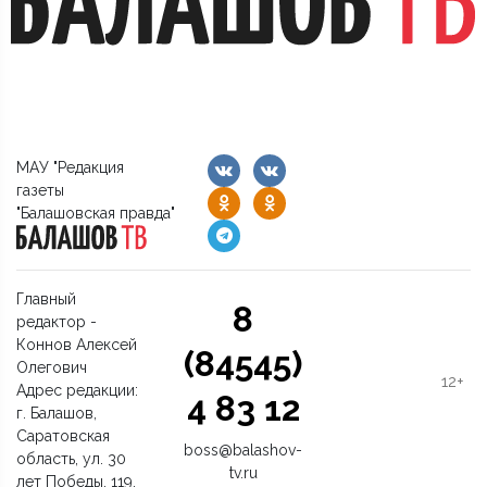
МАУ "Редакция
газеты
"Балашовская правда"
Главный
8
редактор -
Коннов Алексей
(84545)
Олегович
12+
Адрес редакции:
4 83 12
г. Балашов,
Саратовская
boss@balashov-
область, ул. 30
tv.ru
лет Победы, 119.