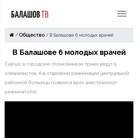
Общество
/
/
В Балашове 6 молодых врачей
В Балашове 6 молодых врачей
Сейчас в городских поликлиниках прием ведут 5
специалистов. А в отделении реанимации центральной
районной больницы появился врач анестезиолог-
реаниматолог.