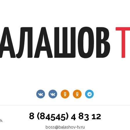
8 (84545) 4 83 12
ь,
boss@balashov-tv.ru