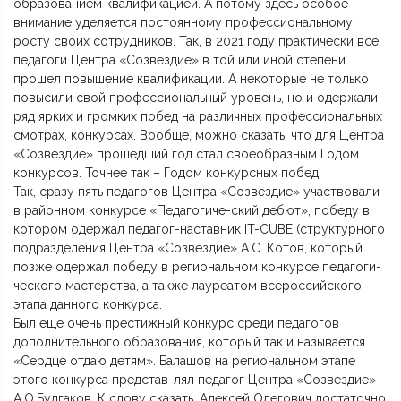
образованием квалификацией. А потому здесь особое
внимание уделяется постоянному профессиональному
росту своих сотрудников. Так, в 2021 году практически все
педагоги Центра «Созвездие» в той или иной степени
прошел повышение квалификации. А некоторые не только
повысили свой профессиональный уровень, но и одержали
ряд ярких и громких побед на различных профессиональных
смотрах, конкурсах. Вообще, можно сказать, что для Центра
«Созвездие» прошедший год стал своеобразным Годом
конкурсов. Точнее так – Годом конкурсных побед.
Так, сразу пять педагогов Центра «Созвездие» участвовали
в районном конкурсе «Педагогиче-ский дебют», победу в
котором одержал педагог-наставник IT-CUBE (структурного
подразделения Центра «Созвездие» А.С. Котов, который
позже одержал победу в региональном конкурсе педагоги-
ческого мастерства, а также лауреатом всероссийского
этапа данного конкурса.
Был еще очень престижный конкурс среди педагогов
дополнительного образования, который так и называется
«Сердце отдаю детям». Балашов на региональном этапе
этого конкурса представ-лял педагог Центра «Созвездие»
А.О.Булгаков. К слову сказать, Алексей Олегович достаточно