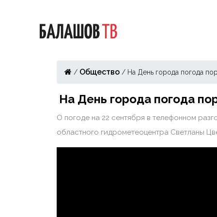
Общество
/
/
На День города погода по
На День города погода по
О погоде на 22 сентября в телефонном раз
областного гидрометеоцентра Светланы Цв