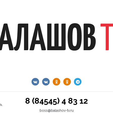
8 (84545) 4 83 12
ь,
boss@balashov-tv.ru