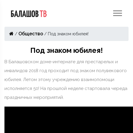
Общество
/
/
Под знаком юбилея!
Под знаком юбилея!
В Балашовском доме-интернате для престарелых и
инвалидов 2018 год проходит под знаком полувекового
юбилея. Летом этому учреждению взаимопомощи
исполняется 50! На прошлой неделе стартовала череда
праздничных мероприятий.