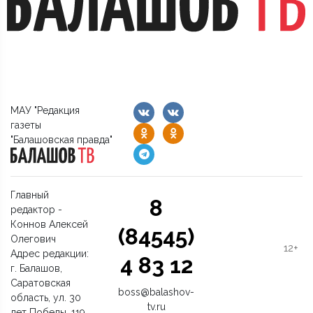
МАУ "Редакция
газеты
"Балашовская правда"
Главный
8
редактор -
Коннов Алексей
(84545)
Олегович
12+
Адрес редакции:
4 83 12
г. Балашов,
Саратовская
boss@balashov-
область, ул. 30
tv.ru
лет Победы, 119.