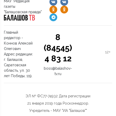
МАУ "Редакция
газеты
"Балашовская правда"
Главный
8
редактор -
Коннов Алексей
(84545)
Олегович
12+
Адрес редакции:
4 83 12
г. Балашов,
Саратовская
boss@balashov-
область, ул. 30
tv.ru
лет Победы, 119.
ЭЛ № ФС77-74932 Дата регистрации
21 января 2019 года Роскомнадзор.
Учредитель - МАУ "ИА "Балашов""