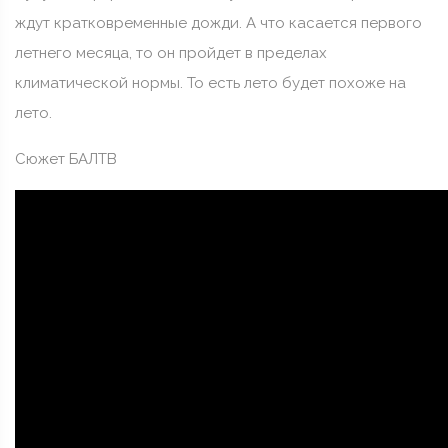
ждут кратковременные дожди. А что касается первого
летнего месяца, то он пройдет в пределах
климатической нормы. То есть лето будет похоже на
лето.
Сюжет БАЛТВ