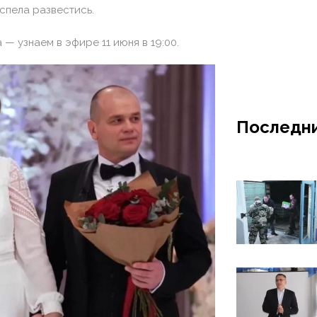
спела развестись.
— узнаем в эфире 11 июня в 19:00.
Последни