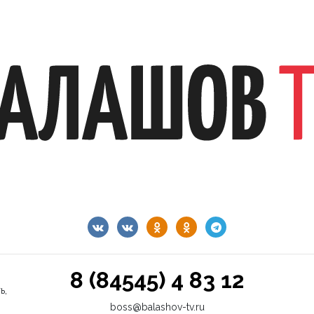
8 (84545) 4 83 12
ь,
boss@balashov-tv.ru