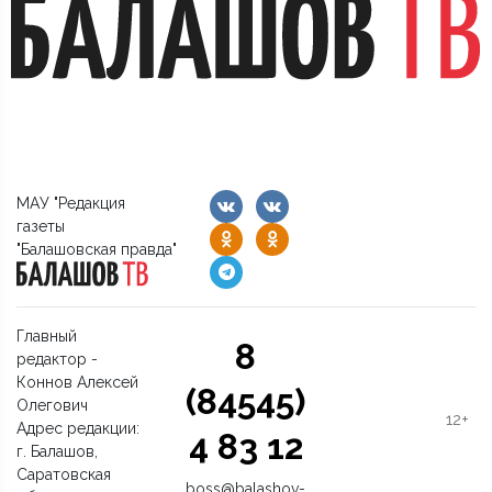
МАУ "Редакция
газеты
"Балашовская правда"
Главный
8
редактор -
Коннов Алексей
(84545)
Олегович
12+
Адрес редакции:
4 83 12
г. Балашов,
Саратовская
boss@balashov-