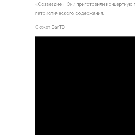
«Созвездие». Они приготовили концертную 
патриотического содержания.
Сюжет БалТВ