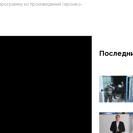
программу из произведений героико-
Последни