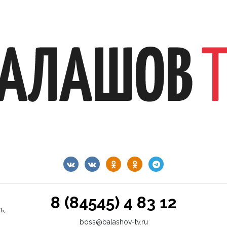
8 (84545) 4 83 12
ь,
boss@balashov-tv.ru