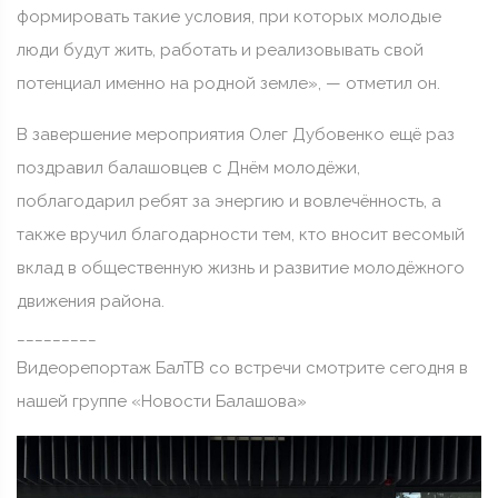
формировать такие условия, при которых молодые
люди будут жить, работать и реализовывать свой
потенциал именно на родной земле», — отметил он.
В завершение мероприятия Олег Дубовенко ещё раз
поздравил балашовцев с Днём молодёжи,
поблагодарил ребят за энергию и вовлечённость, а
также вручил благодарности тем, кто вносит весомый
вклад в общественную жизнь и развитие молодёжного
движения района.
_________
Видеорепортаж БалТВ со встречи смотрите сегодня в
нашей группе «Новости Балашова»