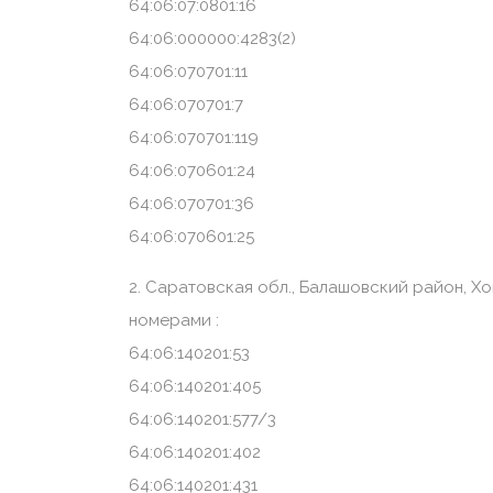
64:06:07:0801:16
64:06:000000:4283(2)
64:06:070701:11
64:06:070701:7
64:06:070701:119
64:06:070601:24
64:06:070701:36
64:06:070601:25
2. Саратовская обл., Балашовский район, 
номерами :
64:06:140201:53
64:06:140201:405
64:06:140201:577/3
64:06:140201:402
64:06:140201:431