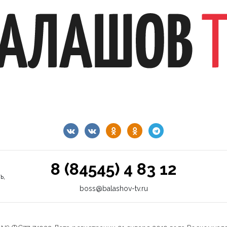
8 (84545) 4 83 12
ь,
boss@balashov-tv.ru