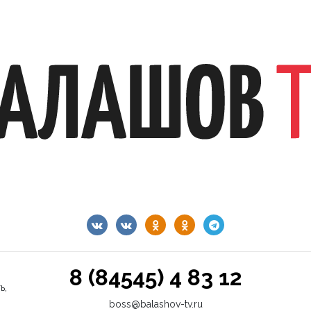
8 (84545) 4 83 12
ь,
boss@balashov-tv.ru