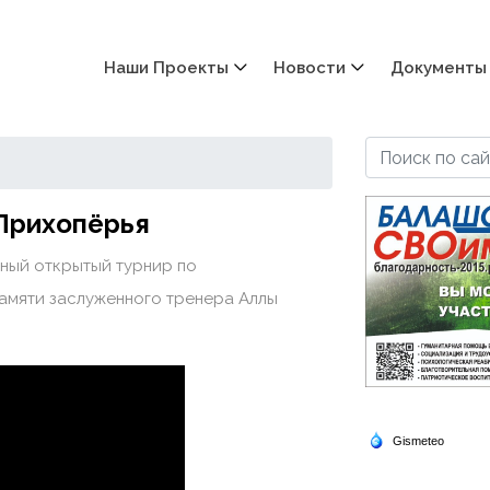
Наши Проекты
Новости
Документы
Прихопёрья
ный открытый турнир по
амяти заслуженного тренера Аллы