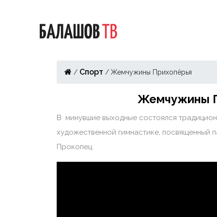
Спорт
/
/
Жемчужины Прихопёрья
Жемчужины 
В минувшие выходные состоялся традицион
художественной гимнастике, посвященный п
Прокопец.