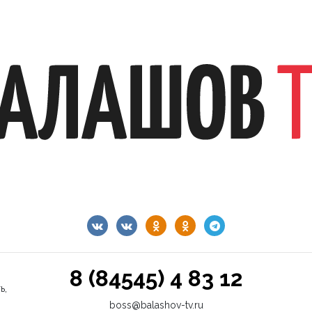
8 (84545) 4 83 12
ь,
boss@balashov-tv.ru