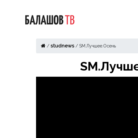
studnews
/
/
SM.Лучшее.Осень
SM.Лучше