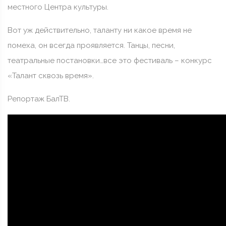
местного Центра культуры.
Вот уж действительно, таланту ни какое время не
помеха, он всегда проявляется. Танцы, песни,
театральные постановки…все это фестиваль – конкурс
«Талант сквозь время».
Репортаж БалТВ.