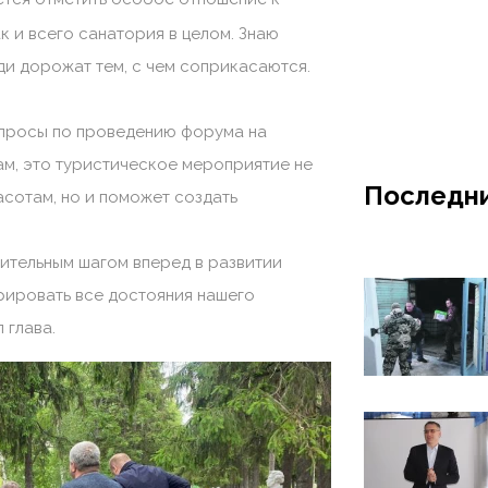
к и всего санатория в целом. Знаю
юди дорожат тем, с чем соприкасаются.
опросы по проведению форума на
вам, это туристическое мероприятие не
Последни
асотам, но и поможет создать
чительным шагом вперед в развитии
рировать все достояния нашего
 глава.