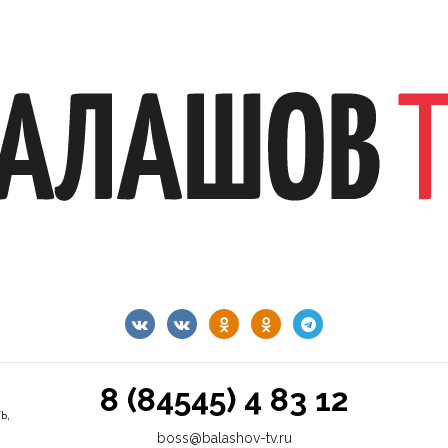
8 (84545) 4 83 12
ь,
boss@balashov-tv.ru