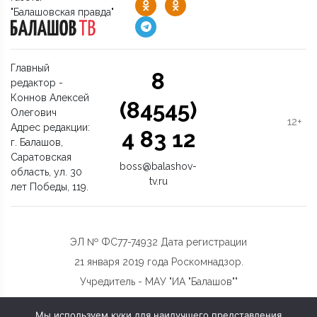
"Балашовская правда"
Главный
8
редактор -
Коннов Алексей
(84545)
Олегович
12+
Адрес редакции:
4 83 12
г. Балашов,
Саратовская
boss@balashov-
область, ул. 30
tv.ru
лет Победы, 119.
ЭЛ № ФС77-74932 Дата регистрации
21 января 2019 года Роскомнадзор.
Учредитель - МАУ "ИА "Балашов""
Мы используем куки для наилучшего представления