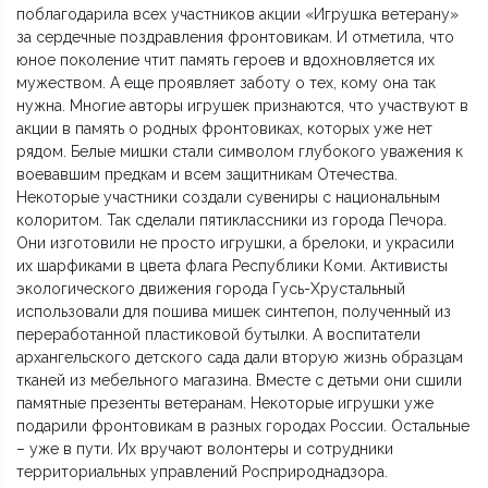
поблагодарила всех участников акции «Игрушка ветерану»
за сердечные поздравления фронтовикам. И отметила, что
юное поколение чтит память героев и вдохновляется их
мужеством. А еще проявляет заботу о тех, кому она так
нужна. Многие авторы игрушек признаются, что участвуют в
акции в память о родных фронтовиках, которых уже нет
рядом. Белые мишки стали символом глубокого уважения к
воевавшим предкам и всем защитникам Отечества.
Некоторые участники создали сувениры с национальным
колоритом. Так сделали пятиклассники из города Печора.
Они изготовили не просто игрушки, а брелоки, и украсили
их шарфиками в цвета флага Республики Коми. Активисты
экологического движения города Гусь-Хрустальный
использовали для пошива мишек синтепон, полученный из
переработанной пластиковой бутылки. А воспитатели
архангельского детского сада дали вторую жизнь образцам
тканей из мебельного магазина. Вместе с детьми они сшили
памятные презенты ветеранам. Некоторые игрушки уже
подарили фронтовикам в разных городах России. Остальные
– уже в пути. Их вручают волонтеры и сотрудники
территориальных управлений Росприроднадзора.