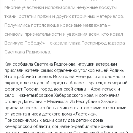
Многие участники использовали ненужные лоскуты
ткани, остатки пряжи и других вторичных материалов.
Получились потрясающе красивые медвежата –
символы признательности и уважения всем, кто ковал
Великую Победу!» – сказала глава Росприроднадзора
Светлана Радионова.
Как сообщила Светлана Радионова, игрушки ветеранам
прислали жители самых отдаленных уголков нашей Родины.
Это и рабочий поселок Искателей Ненецкого автономного
округа, и легендарный город на Ангаре – Братск, и северный
форпост России, город воинской славы – Архангельск, и
село Нижнетамбовское Хабаровского края, и солнечная
столица Дагестана – Махачкала. Из Республики Хакасия
приехали несколько белых мишек с авторскими открытками
от воспитанников детского дома «Ласточка».
Присоединились к акции сразу два детских дома
Кемеровской области, социально-реабилитационные
центры для несовершеннолетних Сахалинской и Ростовской