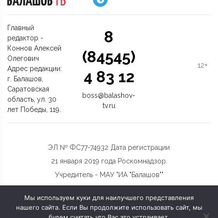
Главный
8
редактор -
Коннов Алексей
(84545)
Олегович
12+
Адрес редакции:
4 83 12
г. Балашов,
Саратовская
boss@balashov-
область, ул. 30
tv.ru
лет Победы, 119.
ЭЛ № ФС77-74932 Дата регистрации
21 января 2019 года Роскомнадзор.
Учредитель - МАУ "ИА "Балашов""
Мы используем куки для наилучшего представления
нашего сайта. Если Вы продолжите использовать сайт, мы
будем считать что Вас это устраивает.