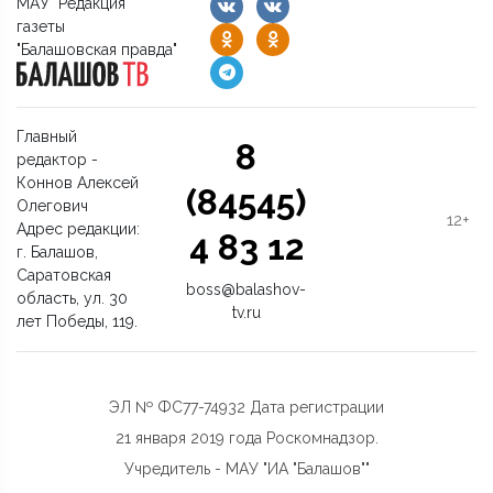
МАУ "Редакция
газеты
"Балашовская правда"
Главный
8
редактор -
Коннов Алексей
(84545)
Олегович
12+
Адрес редакции:
4 83 12
г. Балашов,
Саратовская
boss@balashov-
область, ул. 30
tv.ru
лет Победы, 119.
ЭЛ № ФС77-74932 Дата регистрации
21 января 2019 года Роскомнадзор.
Учредитель - МАУ "ИА "Балашов""