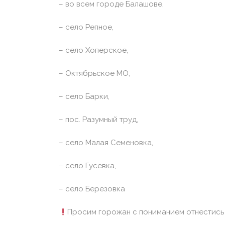
– во всем городе Балашове,
– село Репное,
– село Хоперское,
– Октябрьское МО,
– село Барки,
– пос. Разумный труд,
– село Малая Семеновка,
– село Гусевка,
– село Березовка
Просим горожан с пониманием отнестись