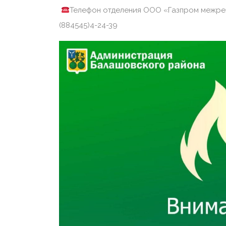
Телефон отделения ООО «Газпром межреги
(884545)4-24-39