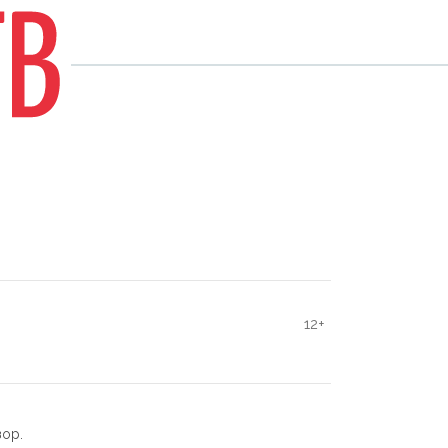
12+
зор.