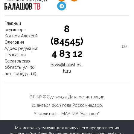
Главный
8
редактор -
Коннов Алексей
(84545)
Олегович
12+
Адрес редакции:
4 83 12
г. Балашов,
Саратовская
boss@balashov-
область, ул. 30
tv.ru
лет Победы, 119.
ЭЛ № ФС77-74932 Дата регистрации
21 января 2019 года Роскомнадзор.
Учредитель - МАУ "ИА "Балашов""
Мы используем куки для наилучшего представления
нашего сайта. Если Вы продолжите использовать сайт, мы