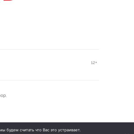
12+
зор.
ы будем считать что Вас это устраивает.