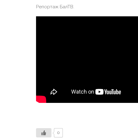
Репортаж БалТВ.
0