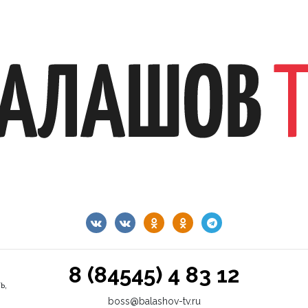
8 (84545) 4 83 12
ь,
boss@balashov-tv.ru