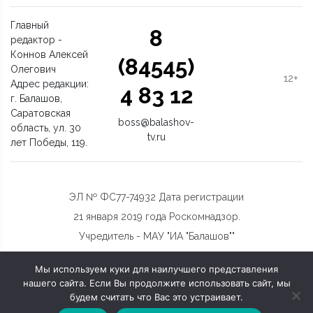
Главный
8
редактор -
Коннов Алексей
(84545)
Олегович
12+
Адрес редакции:
4 83 12
г. Балашов,
Саратовская
boss@balashov-
область, ул. 30
tv.ru
лет Победы, 119.
ЭЛ № ФС77-74932 Дата регистрации
21 января 2019 года Роскомнадзор.
Учредитель - МАУ "ИА "Балашов""
Мы используем куки для наилучшего представления
нашего сайта. Если Вы продолжите использовать сайт, мы
будем считать что Вас это устраивает.