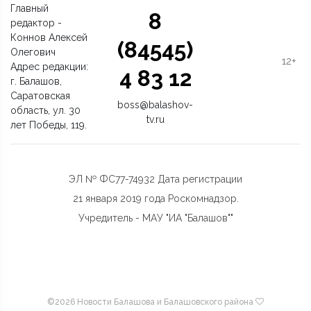
Главный
8
редактор -
Коннов Алексей
(84545)
Олегович
12+
Адрес редакции:
4 83 12
г. Балашов,
Саратовская
boss@balashov-
область, ул. 30
tv.ru
лет Победы, 119.
ЭЛ № ФС77-74932 Дата регистрации
21 января 2019 года Роскомнадзор.
Учредитель - МАУ "ИА "Балашов""
©
2026 Новости Балашова и Балашовского района