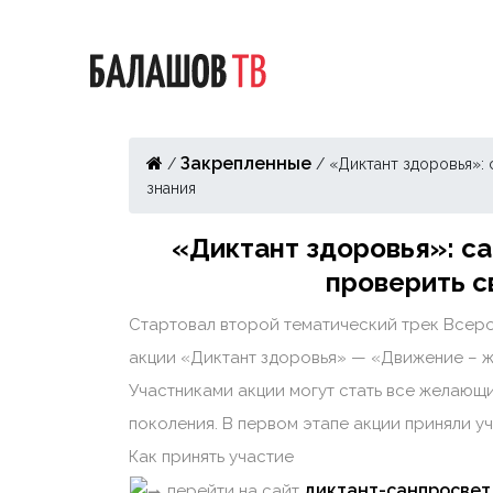
Закрепленные
/
/
«Диктант здоровья»:
знания
«Диктант здоровья»: с
проверить с
Стартовал второй тематический трек Всер
акции «Диктант здоровья» — «Движение – ж
Участниками акции могут стать все желающ
поколения. В первом этапе акции приняли уч
Как принять участие
диктант-санпросвет
перейти на сайт