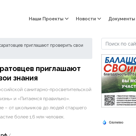
Наши Проекты
Новости
Документы
 саратовцев приглашают проверить свои
аратовцев приглашают
вои знания
оссийской санитарно-просветительской
изнь» и «Питаемся правильно».
ие – от школьников до людей старшего
астие более 1,6 млн человек.
.рф
./