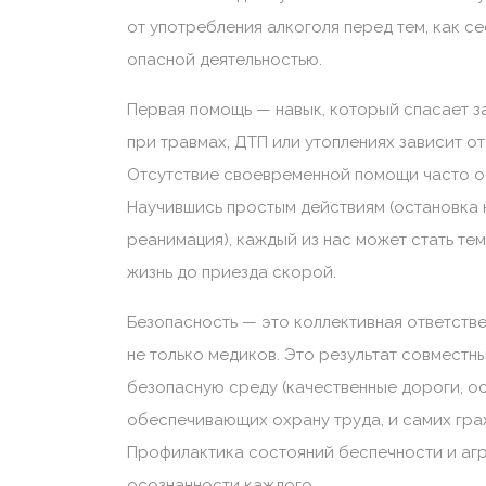
от употребления алкоголя перед тем, как се
опасной деятельностью.
Первая помощь — навык, который спасает за
при травмах, ДТП или утоплениях зависит от
Отсутствие своевременной помощи часто о
Научившись простым действиям (остановка 
реанимация), каждый из нас может стать те
жизнь до приезда скорой.
Безопасность — это коллективная ответств
не только медиков. Это результат совместн
безопасную среду (качественные дороги, о
обеспечивающих охрану труда, и самих гр
Профилактика состояний беспечности и агр
осознанности каждого.