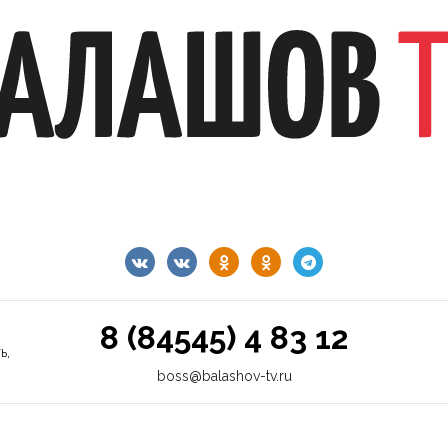
8 (84545) 4 83 12
ь,
boss@balashov-tv.ru