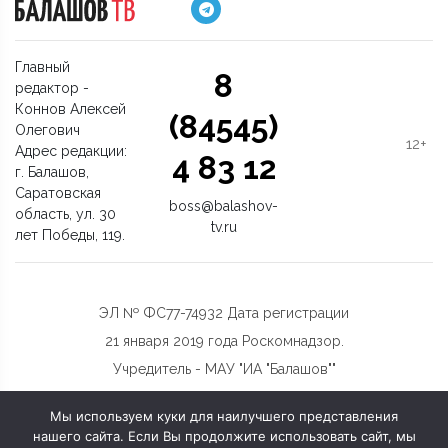
Главный
8
редактор -
Коннов Алексей
(84545)
Олегович
12+
Адрес редакции:
4 83 12
г. Балашов,
Саратовская
boss@balashov-
область, ул. 30
tv.ru
лет Победы, 119.
ЭЛ № ФС77-74932 Дата регистрации
21 января 2019 года Роскомнадзор.
Учредитель - МАУ "ИА "Балашов""
Мы используем куки для наилучшего представления
нашего сайта. Если Вы продолжите использовать сайт, мы