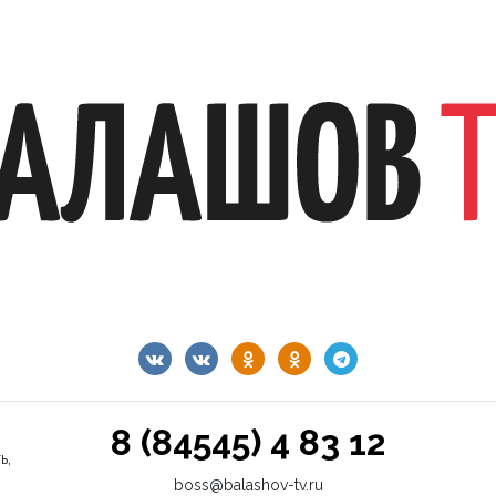
8 (84545) 4 83 12
ь,
boss@balashov-tv.ru