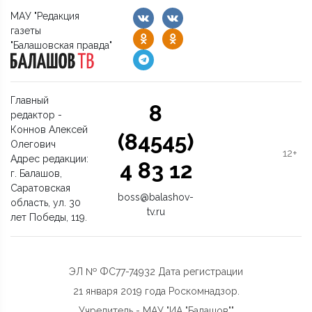
МАУ "Редакция
газеты
"Балашовская правда"
Главный
8
редактор -
Коннов Алексей
(84545)
Олегович
12+
Адрес редакции:
4 83 12
г. Балашов,
Саратовская
boss@balashov-
область, ул. 30
tv.ru
лет Победы, 119.
ЭЛ № ФС77-74932 Дата регистрации
21 января 2019 года Роскомнадзор.
Учредитель - МАУ "ИА "Балашов""