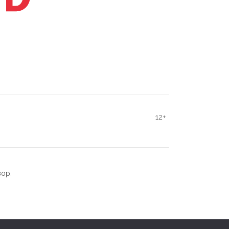
12+
зор.